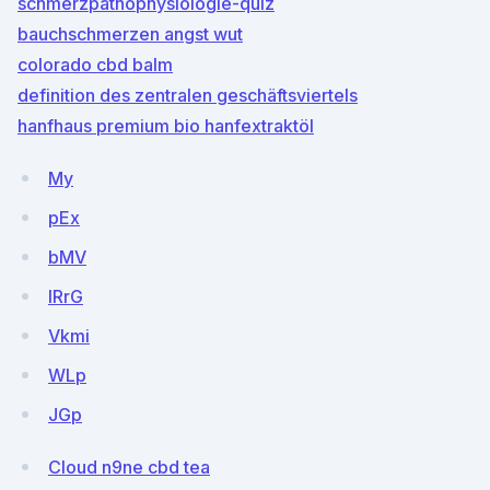
schmerzpathophysiologie-quiz
bauchschmerzen angst wut
colorado cbd balm
definition des zentralen geschäftsviertels
hanfhaus premium bio hanfextraktöl
My
pEx
bMV
IRrG
Vkmi
WLp
JGp
Cloud n9ne cbd tea