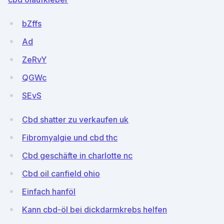
bZffs
Ad
ZeRvY
QGWc
SEvS
Cbd shatter zu verkaufen uk
Fibromyalgie und cbd thc
Cbd geschäfte in charlotte nc
Cbd oil canfield ohio
Einfach hanföl
Kann cbd-öl bei dickdarmkrebs helfen