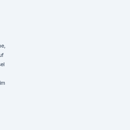
me,
uf
el
 im