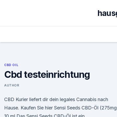
Skip
to
haus
content
CBD OIL
Cbd testeinrichtung
AUTHOR
CBD Kurier liefert dir dein legales Cannabis nach
Hause. Kaufen Sie hier Sensi Seeds CBD-Öl (275mg
10 ml Das Sensi Seeds CBD-Öl ist ein