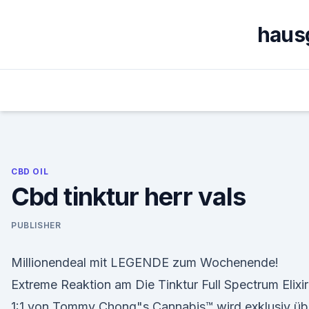
Skip
to
haus
content
CBD OIL
Cbd tinktur herr vals
PUBLISHER
Millionendeal mit LEGENDE zum Wochenende!
Extreme Reaktion am Die Tinktur Full Spectrum Elixir
1:1 von Tommy Chong"s Cannabis™ wird exklusiv üb