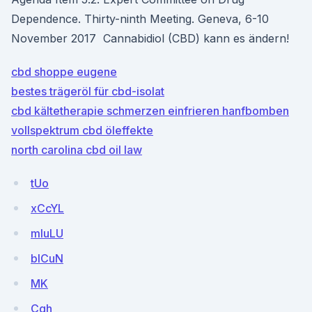
Dependence. Thirty-ninth Meeting. Geneva, 6-10
November 2017 Cannabidiol (CBD) kann es ändern!
cbd shoppe eugene
bestes trägeröl für cbd-isolat
cbd kältetherapie schmerzen einfrieren hanfbomben
vollspektrum cbd öleffekte
north carolina cbd oil law
tUo
xCcYL
mluLU
blCuN
MK
Cgh