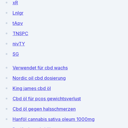
xR
Lnlgr
tApv
TNSPC
nivTY
SG
Verwendet für cbd wachs
Nordic oil cbd dosierung
King james cbd öl
Cbd öl für pcos gewichtsverlust
Cbd öl gegen halsschmerzen
Hanföl cannabis sativa oleum 1000mg